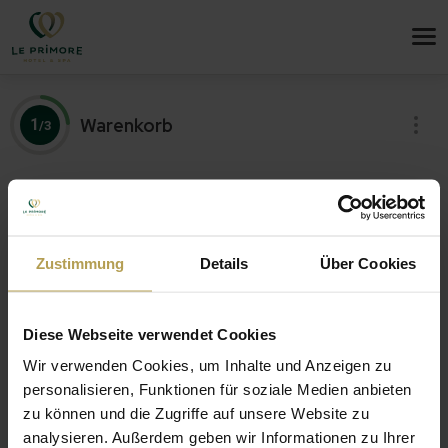
Warenkorb
1
/3
Gutscheine im Warenkorb
Zustimmung
Details
Über Cookies
Diese Webseite verwendet Cookies
€ 0.00
GESAMTPREIS
Wir verwenden Cookies, um Inhalte und Anzeigen zu
Lieferpreise
€ 0.00
personalisieren, Funktionen für soziale Medien anbieten
zu können und die Zugriffe auf unsere Website zu
analysieren. Außerdem geben wir Informationen zu Ihrer