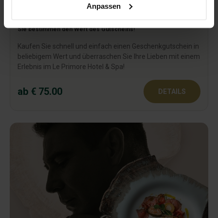
Anpassen
Wertgutschein
Sie bestimmen den Wert des Gutscheins!
Kaufen Sie schnell und einfach einen Geschenkgutschein in
beliebigem Wert und überraschen Sie Ihre Lieben mit einem
Erlebnis im Le Primore Hotel & Spa!
ab € 75.00
DETAILS